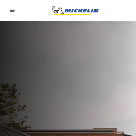
Go to page content
Go to page navigation