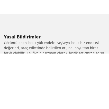
Yasal Bildirimler
Görüntülenen lastik yük endeksi ve/veya lastik hız endeksi
değerleri, araç etiketinde belirtilen orijinal boyuttan biraz
farklı olabilir. Kalifiye bir uzman olarak, lastik satıcınız size şu
hususlarda tavsiyelerde bulunabilir:
1. Değiştirilen lastiklerin lastik yük endeksi ve/veya lastik hız
endeksi değerlerinin orijinal lastiklerden farklı olup
olmadığını size bildirmek.
2. Lastik basıncının önerilen alternatif lastik ebadına göre
ayarlanıp ayarlanmadığını belirlemek