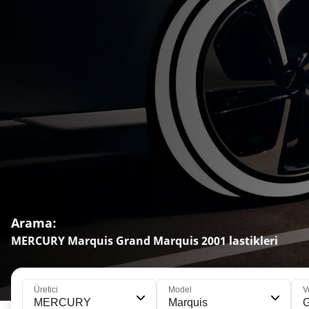
Arama:
MERCURY Marquis Grand Marquis 2001 lastikleri
Üretici
Model
V
MERCURY
Marquis
G