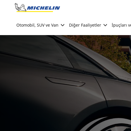
Go to page content
Go to page navigation
Otomobil, SUV ve Van
Diğer Faaliyetler
İpuçları v