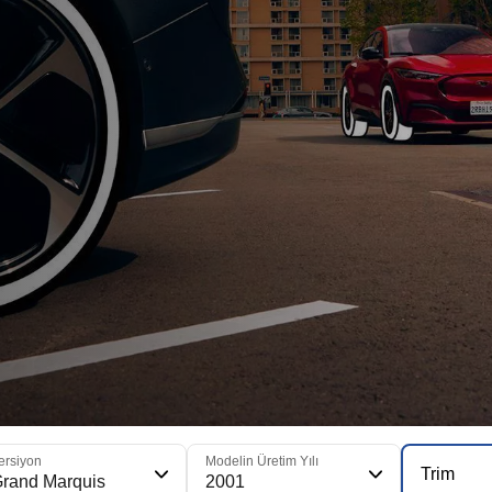
ersiyon
Modelin Üretim Yılı
Trim
rand Marquis
2001