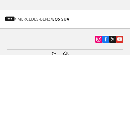
/
MERCEDES-BENZ
EQS SUV
SUV, kamyonet ve otomobil lastiiği bul
Michelin lastik bayileri
Yardım