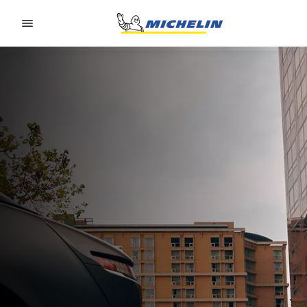
Go to page content
Go to page navigation