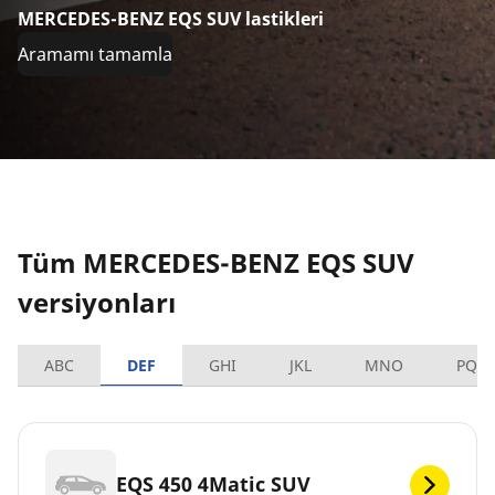
MERCEDES-BENZ EQS SUV lastikleri
Aramamı tamamla
Tüm MERCEDES-BENZ EQS SUV
versiyonları
ABC
DEF
GHI
JKL
MNO
PQR
EQS 450 4Matic SUV