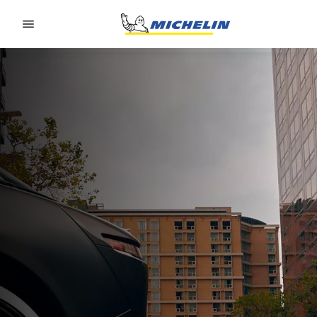
Go to page content
Go to page navigation