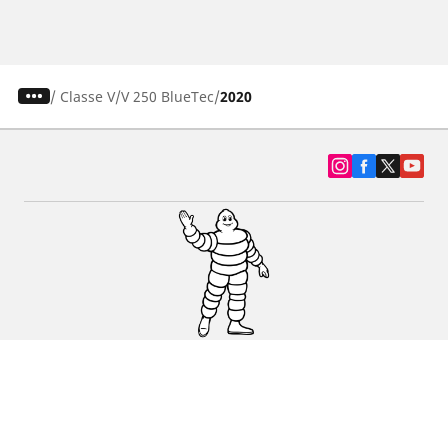
/
Classe V
V 250 BlueTec
2020
SUV, kamyonet ve otomobil lastiiği bul
Michelin lastik bayileri