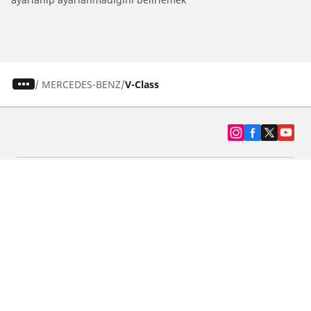
/
MERCEDES-BENZ
V-Class
SUV, kamyonet ve otomobil lastiiği bul