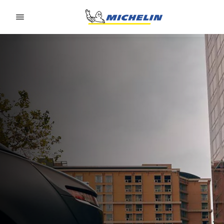
Go to page content
Go to page navigation