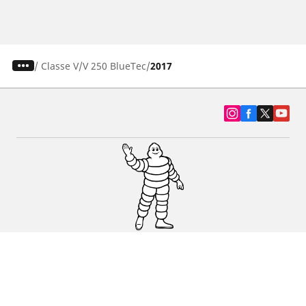
/
Classe V
V 250 BlueTec
2017
SUV, kamyonet ve otomobil lastiiği bul
Michelin lastik bayileri