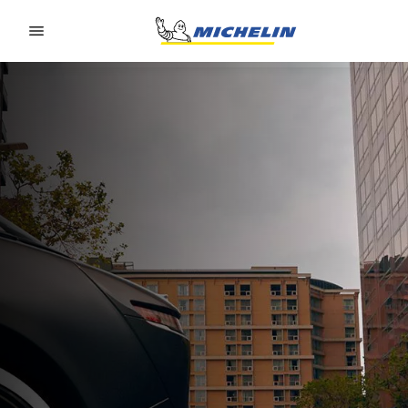
Go to page content
Go to page navigation