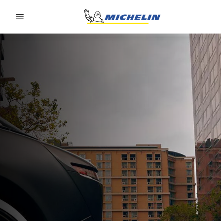
Go to page content
Go to page navigation