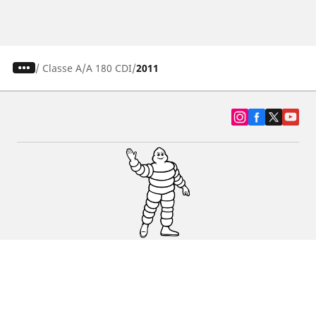
/
Classe A
A 180 CDI
2011
SUV, kamyonet ve otomobil lastiiği bul
Michelin lastik bayileri