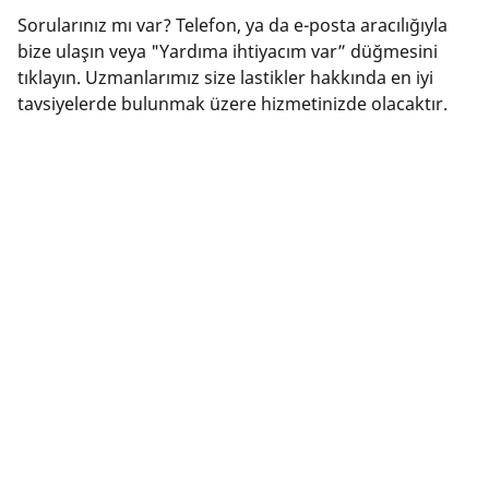
Sorularınız mı var? Telefon, ya da e-posta aracılığıyla
bize ulaşın veya "Yardıma ihtiyacım var” düğmesini
tıklayın. Uzmanlarımız size lastikler hakkında en iyi
tavsiyelerde bulunmak üzere hizmetinizde olacaktır.
Yasal Bildirimler
Görüntülenen lastik yük endeksi ve/veya lastik hız endeksi
değerleri, araç etiketinde belirtilen orijinal boyuttan biraz
farklı olabilir. Kalifiye bir uzman olarak, lastik satıcınız size şu
hususlarda tavsiyelerde bulunabilir:
1. Değiştirilen lastiklerin lastik yük endeksi ve/veya lastik hız
endeksi değerlerinin orijinal lastiklerden farklı olup