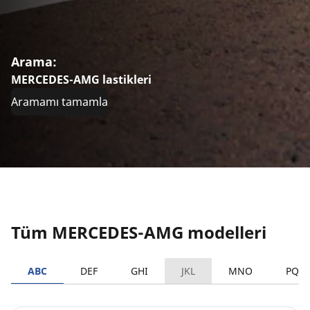
Arama:
MERCEDES-AMG lastikleri
Aramamı tamamla
Tüm MERCEDES-AMG modelleri
ABC
DEF
GHI
JKL
MNO
PQR