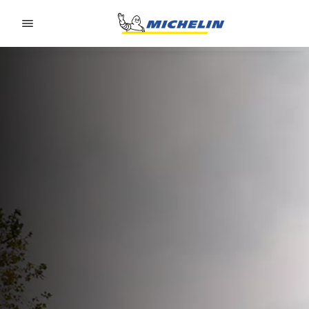
Go to page content
Go to page navigation