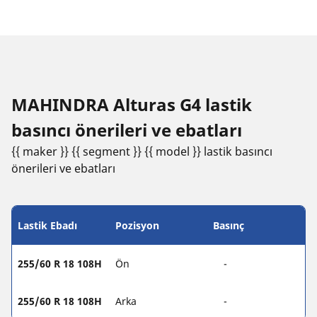
MAHINDRA Alturas G4 lastik
basıncı öneri̇leri̇ ve ebatları
{{ maker }} {{ segment }} {{ model }} lastik basıncı
öneri̇leri̇ ve ebatları
Lastik Ebadı
Pozisyon
Basınç
255/60 R 18 108H
Ön
-
255/60 R 18 108H
Arka
-