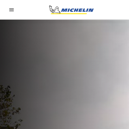
Go to page content
Go to page navigation