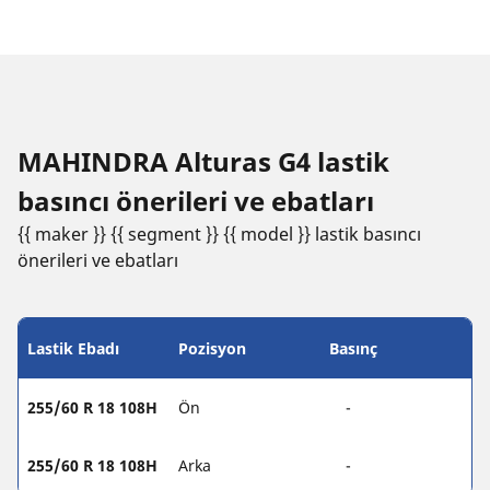
MAHINDRA Alturas G4 lastik
basıncı öneri̇leri̇ ve ebatları
{{ maker }} {{ segment }} {{ model }} lastik basıncı
öneri̇leri̇ ve ebatları
Lastik Ebadı
Pozisyon
Basınç
255/60 R 18 108H
Ön
-
255/60 R 18 108H
Arka
-