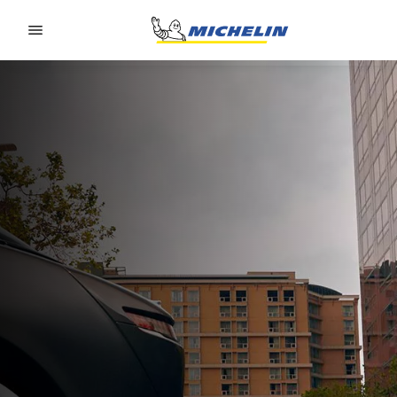
Go to page content
Go to page navigation