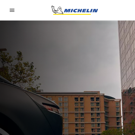
Go to page content
Go to page navigation