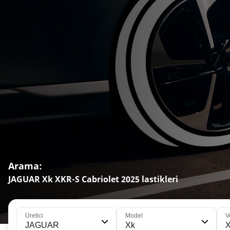
Arama:
JAGUAR Xk XKR-S Cabriolet 2025 lastikleri
Üretici
Model
V
JAGUAR
Xk
X