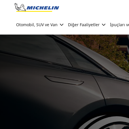
Go to page content
Go to page navigation
Otomobil, SUV ve Van
Diğer Faaliyetler
İpuçları v