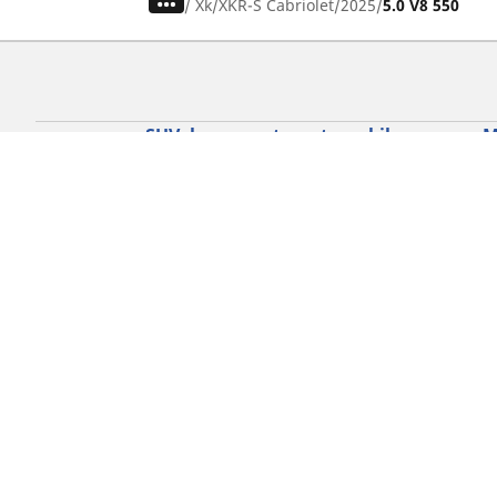
/
Xk
XKR-S Cabriolet
2025
5.0 V8 550
SUV, kamyonet ve otomobil
M
lastiiği bul
Si
b
Doğru lastiği bulun
Otomobil markalarına göre göz atın
Sürüş deneyiminize göre göz atın
Araç tipinize göre göz atın
Mevsim şartlarına göre göz atın
Ürün ailesine göre göz atın
Tüm otomobil lastiklerine göre göz atın
Lastik ebatınıza göre göz atın
Gizlilik Politikası
Çerez Politikası
Yasa