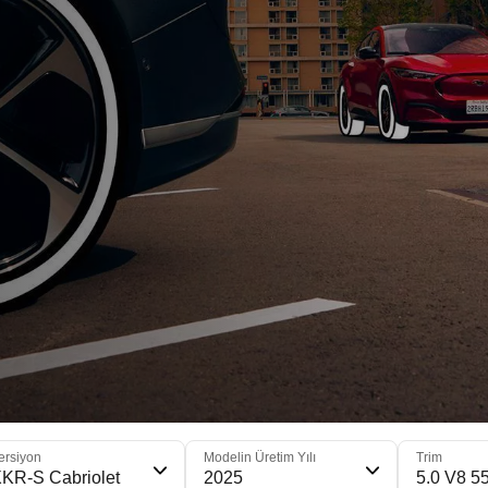
ersiyon
Modelin Üretim Yılı
Trim
KR-S Cabriolet
2025
5.0 V8 5