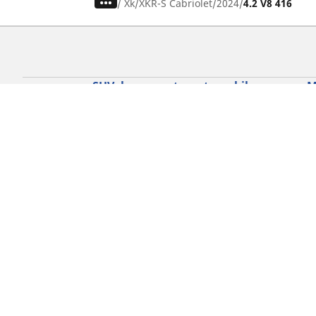
/
Xk
XKR-S Cabriolet
2024
4.2 V8 416
SUV, kamyonet ve otomobil
M
lastiiği bul
Si
b
Doğru lastiği bulun
Otomobil markalarına göre göz atın
Sürüş deneyiminize göre göz atın
Araç tipinize göre göz atın
Mevsim şartlarına göre göz atın
Ürün ailesine göre göz atın
Tüm otomobil lastiklerine göre göz atın
Lastik ebatınıza göre göz atın
Gizlilik Politikası
Çerez Politikası
Yasa