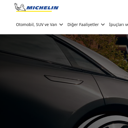
Go to page content
Go to page navigation
Otomobil, SUV ve Van
Diğer Faaliyetler
İpuçları v