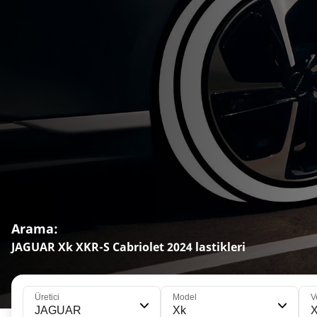
Arama:
JAGUAR Xk XKR-S Cabriolet 2024 lastikleri
Üretici
Model
V
JAGUAR
Xk
X