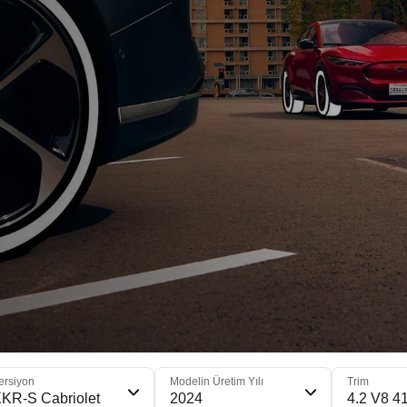
ersiyon
Modelin Üretim Yılı
Trim
KR-S Cabriolet
2024
4.2 V8 4