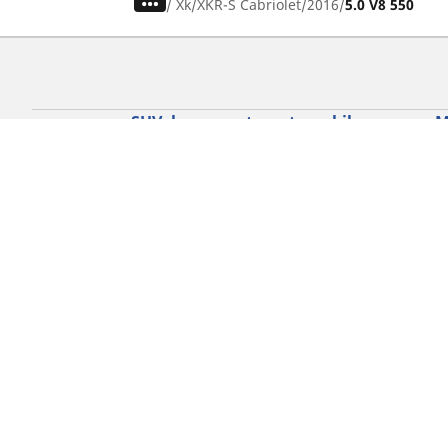
/
Xk
XKR-S Cabriolet
2016
5.0 V8 550
SUV, kamyonet ve otomobil
M
lastiiği bul
Si
b
Doğru lastiği bulun
Otomobil markalarına göre göz atın
Sürüş deneyiminize göre göz atın
Araç tipinize göre göz atın
Mevsim şartlarına göre göz atın
Ürün ailesine göre göz atın
Tüm otomobil lastiklerine göre göz atın
Lastik ebatınıza göre göz atın
Gizlilik Politikası
Çerez Politikası
Yasa