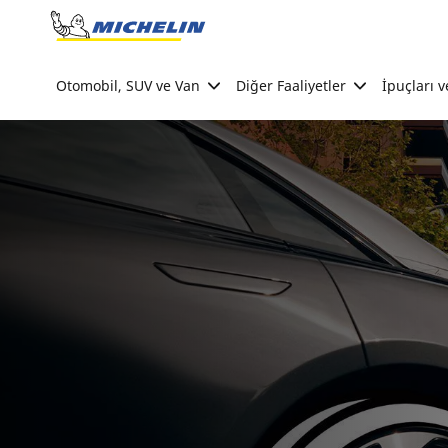
Go to page content
Go to page navigation
Otomobil, SUV ve Van
Diğer Faaliyetler
İpuçları v