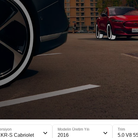
ersiyon
Modelin Üretim Yılı
Trim
KR-S Cabriolet
2016
5.0 V8 5