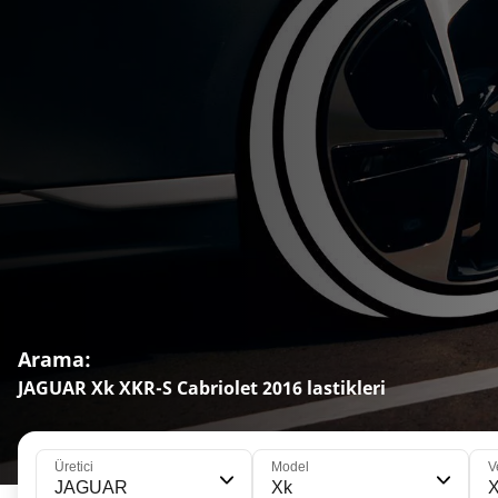
Arama:
JAGUAR Xk XKR-S Cabriolet 2016 lastikleri
Üretici
Model
V
JAGUAR
Xk
X