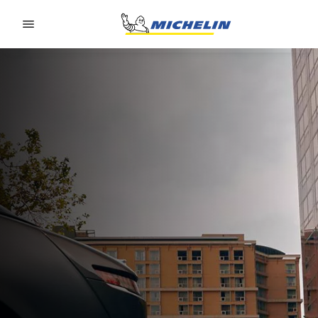
Go to page content
Go to page navigation