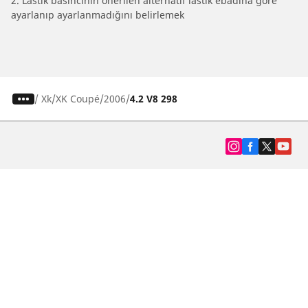
2. Lastik basıncının önerilen alternatif lastik ebadına göre
ayarlanıp ayarlanmadığını belirlemek
/
Xk
XK Coupé
2006
4.2 V8 298
SUV, kamyonet ve otomobil lastiiği bul