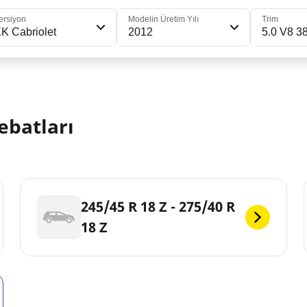
ersiyon
Modelin Üretim Yılı
Trim
K Cabriolet
2012
5.0 V8 3
ebatları
245/45 R 18 Z - 275/40 R
18 Z