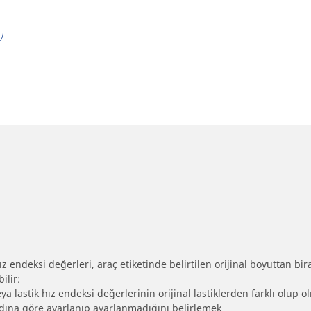
 endeksi değerleri, araç etiketinde belirtilen orijinal boyuttan biraz 
ilir:
eya lastik hız endeksi değerlerinin orijinal lastiklerden farklı olup 
ebadına göre ayarlanıp ayarlanmadığını belirlemek