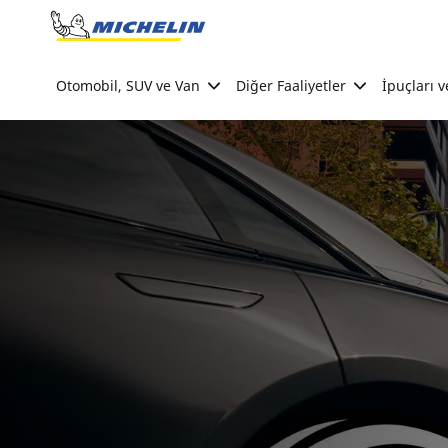
Go to page content
Go to page navigation
Otomobil, SUV ve Van
Diğer Faaliyetler
İpuçları v