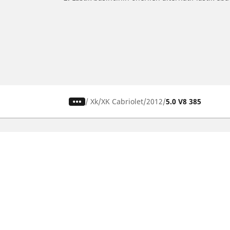
/
Xk
XK Cabriolet
2012
5.0 V8 385
SUV, kamyonet ve otomobil
M
lastiiği bul
Si
b
Doğru lastiği bulun
Otomobil markalarına göre göz atın
Sürüş deneyiminize göre göz atın
Araç tipinize göre göz atın