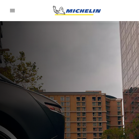
Go to page content
Go to page navigation