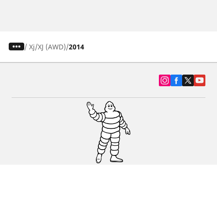
/
Xj
XJ (AWD)
2014
SUV, kamyonet ve otomobil lastiiği bul
Michelin lastik bayileri