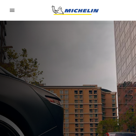
Go to page content
Go to page navigation