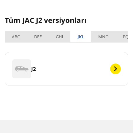
Tüm JAC J2 versiyonları
ABC
DEF
GHI
JKL
MNO
PQR
J2