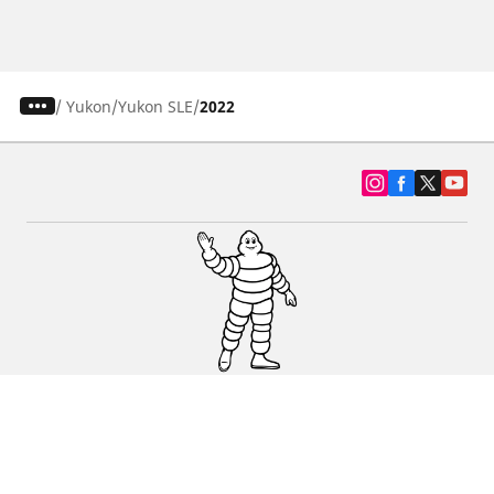
/
Yukon
Yukon SLE
2022
SUV, kamyonet ve otomobil lastiiği bul
Michelin lastik bayileri