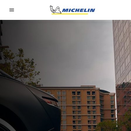
Go to page content
Go to page navigation