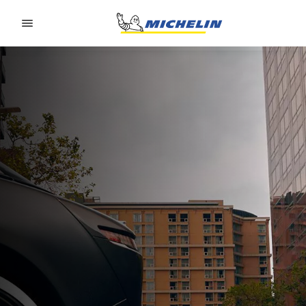
Go to page content
Go to page navigation