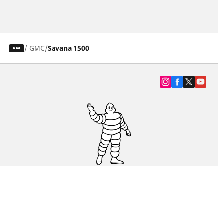
/
GMC
Savana 1500
SUV, kamyonet ve otomobil lastiiği bul
Michelin lastik bayileri