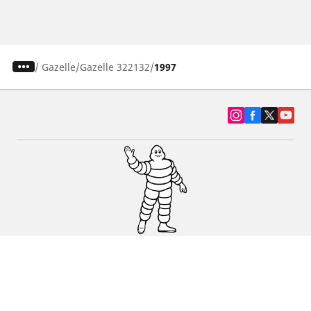
/
Gazelle
Gazelle 322132
1997
SUV, kamyonet ve otomobil lastiiği bul
Michelin lastik bayileri