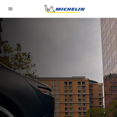
Go to page content
Go to page navigation