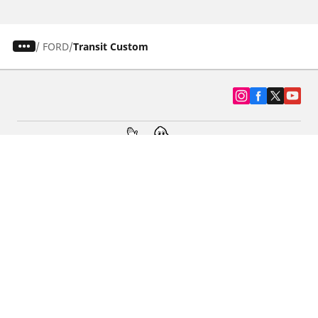
/
FORD
Transit Custom
SUV, kamyonet ve otomobil lastiiği bul
Michelin lastik bayileri
Yardım