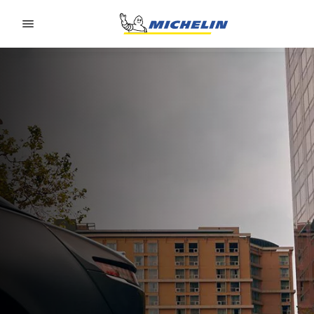
Go to page content
Go to page navigation