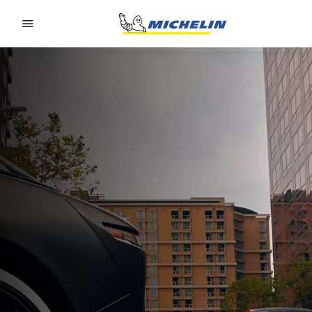
Go to page content
Go to page navigation