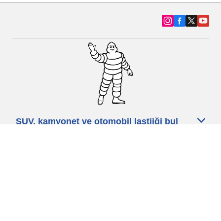
SUV, kamyonet ve otomobil lastiiği bul
Michelin lastik bayileri
Yardım
Blog