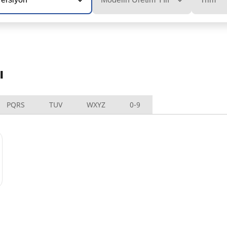
ı
PQRS
TUV
WXYZ
0-9