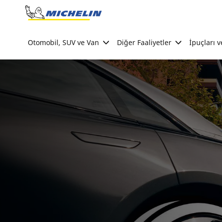
Go to page content
Go to page navigation
Otomobil, SUV ve Van
Diğer Faaliyetler
İpuçları v