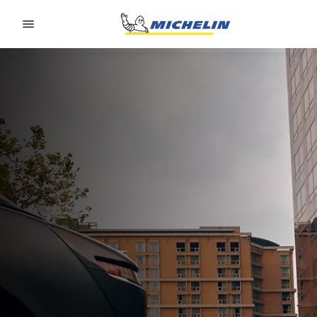
Go to page content
Go to page navigation