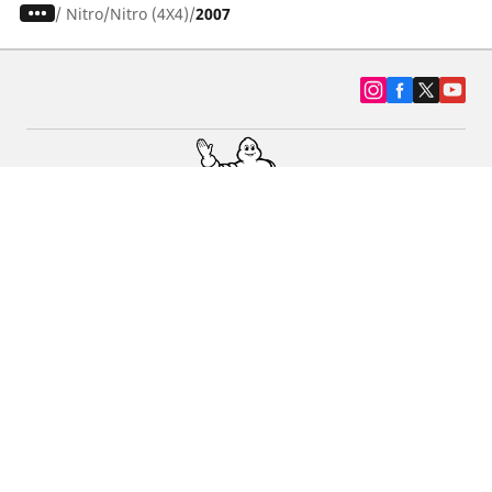
/
Nitro
Nitro (4X4)
2007
SUV, kamyonet ve otomobil lastiiği bul
Michelin lastik bayileri
Yardım
Blog