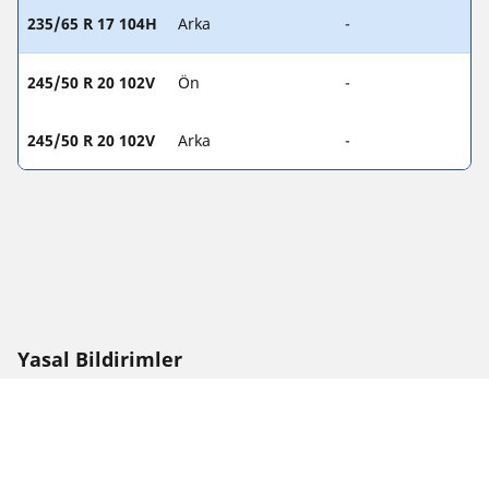
235/65 R 17 104H
Arka
-
245/50 R 20 102V
Ön
-
245/50 R 20 102V
Arka
-
Yasal Bildirimler
Görüntülenen lastik yük endeksi ve/veya lastik hız endeksi
değerleri, araç etiketinde belirtilen orijinal boyuttan biraz
farklı olabilir. Kalifiye bir uzman olarak, lastik satıcınız size şu
hususlarda tavsiyelerde bulunabilir:
1. Değiştirilen lastiklerin lastik yük endeksi ve/veya lastik hız