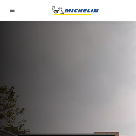
Go to page content
Go to page navigation