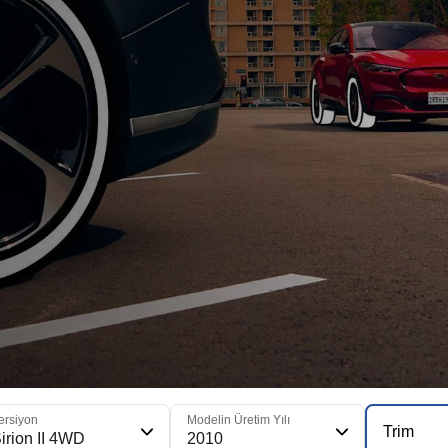
ersiyon
Modelin Üretim Yılı
Trim
irion II 4WD
2010