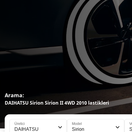
Arama:
DAIHATSU Sirion Sirion II 4WD 2010 lastikleri
Üretici
Model
V
DAIHATSU
Sirion
S