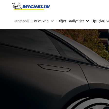
Go to page content
Go to page navigation
Otomobil, SUV ve Van
Diğer Faaliyetler
İpuçları v