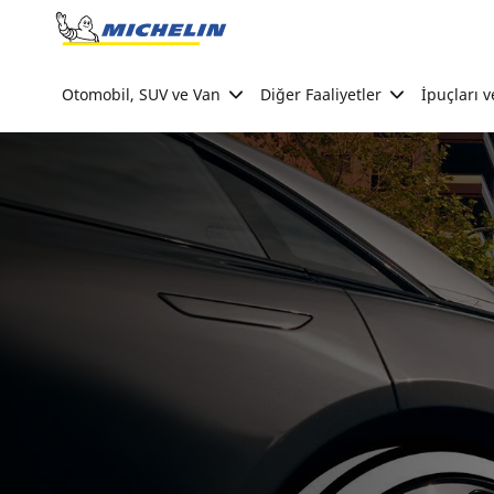
Go to page content
Go to page navigation
Otomobil, SUV ve Van
Diğer Faaliyetler
İpuçları v