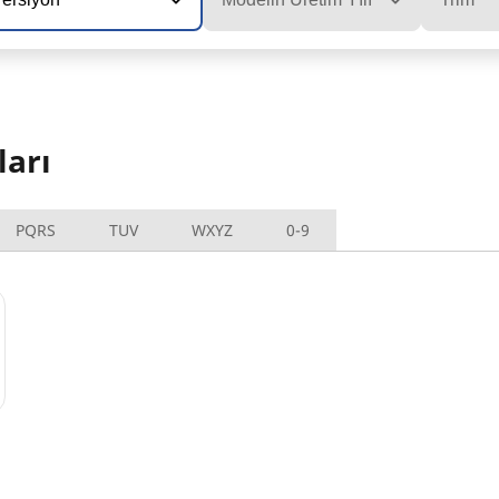
ları
PQRS
TUV
WXYZ
0-9