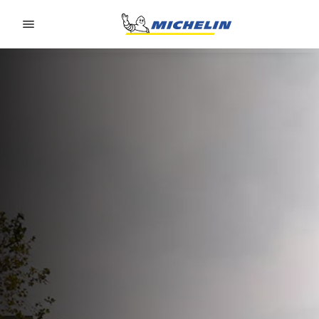
Go to page content
Go to page navigation