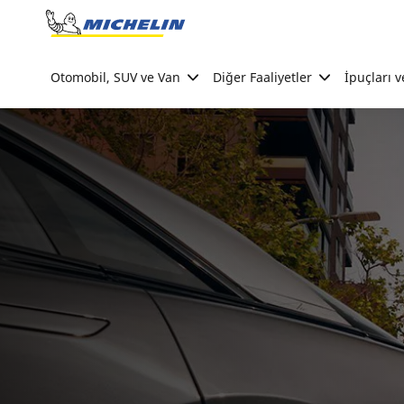
Go to page content
Go to page navigation
Otomobil, SUV ve Van
Diğer Faaliyetler
İpuçları v