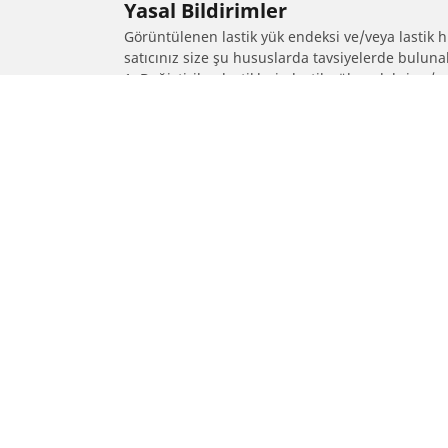
Yasal Bildirimler
Görüntülenen lastik yük endeksi ve/veya lastik hız
satıcınız size şu hususlarda tavsiyelerde bulunab
1. Değiştirilen lastiklerin lastik yük endeksi ve/v
2. Lastik basıncının önerilen alternatif lastik 
/
Suburban
Suburban Premier
SUV, kamyonet ve otomobil
M
lastiiği bul