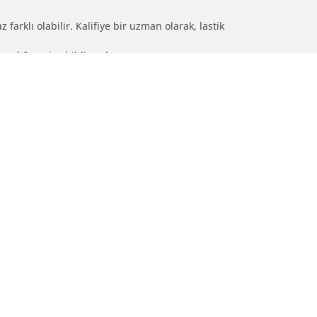
farklı olabilir. Kalifiye bir uzman olarak, lastik
olmadığını size bildirmek.
nız
Blog