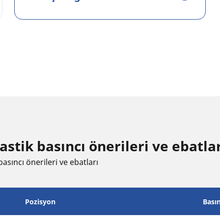
ik basıncı öneri̇leri̇ ve ebatla
asıncı öneri̇leri̇ ve ebatları
Pozisyon
Bası