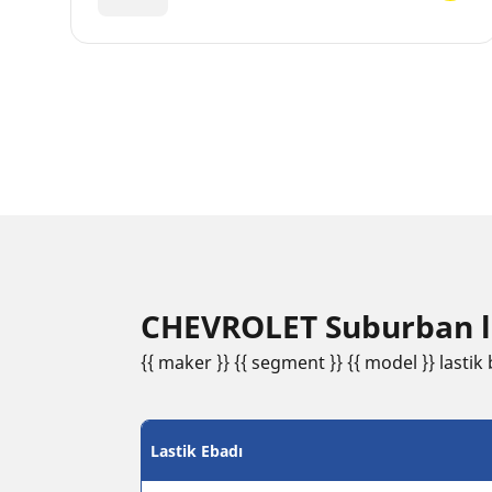
CHEVROLET Suburban last
{{ maker }} {{ segment }} {{ model }} lastik b
Lastik Ebadı