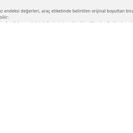
 endeksi değerleri, araç etiketinde belirtilen orijinal boyuttan biraz 
ilir:
eya lastik hız endeksi değerlerinin orijinal lastiklerden farklı olup 
ebadına göre ayarlanıp ayarlanmadığını belirlemek
Yapılandırma
ichelin lastik bayileri
Yardım