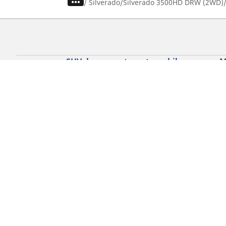
/
Silverado
Silverado 3500HD DRW (2WD)
SUV, kamyonet ve otomobil
M
lastiiği bul
Si
b
Doğru lastiği bulun
Otomobil markalarına göre göz atın
Sürüş deneyiminize göre göz atın
Araç tipinize göre göz atın
Mevsim şartlarına göre göz atın
Ürün ailesine göre göz atın
Tüm otomobil lastiklerine göre göz atın
Lastik ebatınıza göre göz atın
Gizlilik Politikası
Çerez Politikası
Yasa