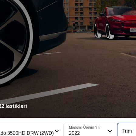
 lastikleri
Modelin Üretim Yılı
Trim
rado 3500HD DRW (2WD)
2022