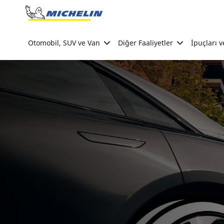
Go to page content
Go to page navigation
Otomobil, SUV ve Van
Diğer Faaliyetler
İpuçları v