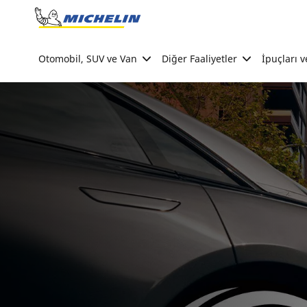
Go to page content
Go to page navigation
Otomobil, SUV ve Van
Diğer Faaliyetler
İpuçları v