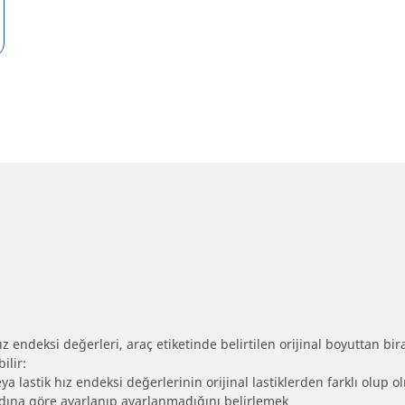
 endeksi değerleri, araç etiketinde belirtilen orijinal boyuttan biraz 
ilir:
eya lastik hız endeksi değerlerinin orijinal lastiklerden farklı olup 
ebadına göre ayarlanıp ayarlanmadığını belirlemek