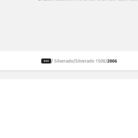
/
Silverado
Silverado 1500
2006
SUV, kamyonet ve otomobil
M
lastiiği bul
Si
b
Doğru lastiği bulun
Otomobil markalarına göre göz atın
Sürüş deneyiminize göre göz atın
Araç tipinize göre göz atın