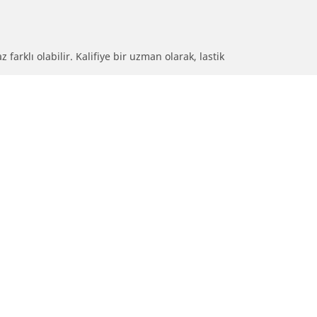
farklı olabilir. Kalifiye bir uzman olarak, lastik
olmadığını size bildirmek.
nız