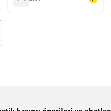
ik basıncı öneri̇leri̇ ve ebatlar