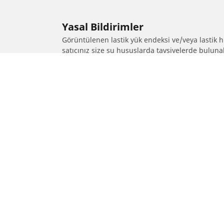
Yasal Bildirimler
Görüntülenen lastik yük endeksi ve/veya lastik hız
satıcınız size şu hususlarda tavsiyelerde bulunab
1. Değiştirilen lastiklerin lastik yük endeksi ve/v
2. Lastik basıncının önerilen alternatif lastik 
/
Colorado
Colorado Xtreme