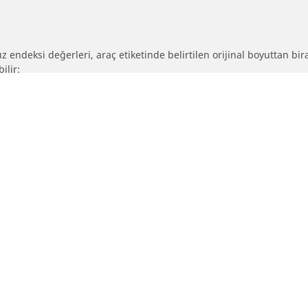
 endeksi değerleri, araç etiketinde belirtilen orijinal boyuttan biraz 
ilir:
eya lastik hız endeksi değerlerinin orijinal lastiklerden farklı olup 
ebadına göre ayarlanıp ayarlanmadığını belirlemek
Yapılandırma