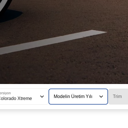
ersiyon
Modelin Üretim Yılı
Trim
olorado Xtreme