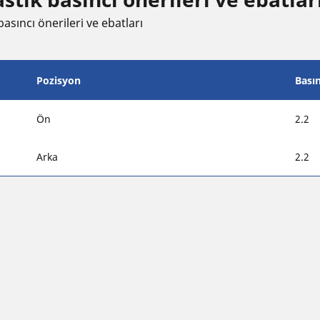
asıncı öneri̇leri̇ ve ebatları
Pozisyon
Bası
Ön
2.2
Arka
2.2