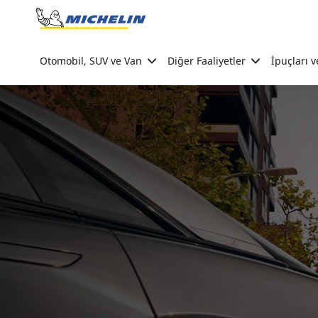
Go to page content
Go to page navigation
Otomobil, SUV ve Van
Diğer Faaliyetler
İpuçları v