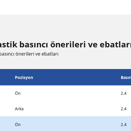
ik basıncı öneri̇leri̇ ve ebatlar
asıncı öneri̇leri̇ ve ebatları
Pozisyon
Bası
Ön
2.4
Arka
2.4
Ön
2.4