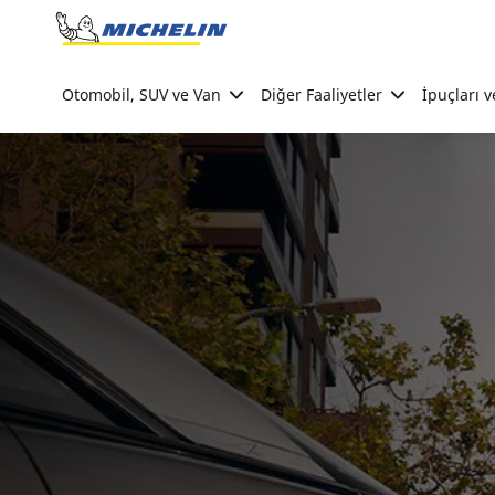
Go to page content
Go to page navigation
Otomobil, SUV ve Van
Diğer Faaliyetler
İpuçları v