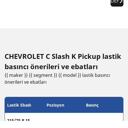
DEF
CHEVROLET C Slash K Pickup lastik
basıncı öneri̇leri̇ ve ebatları
{{ maker }} {{ segment }} {{ model }} lastik basıncı
öneri̇leri̇ ve ebatları
Lastik Ebadı
Pozisyon
Basınç
215/75 R 15
Ön
-
106/103R