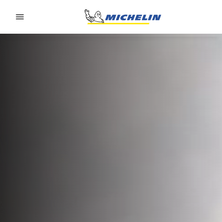
Go to page content
Go to page navigation