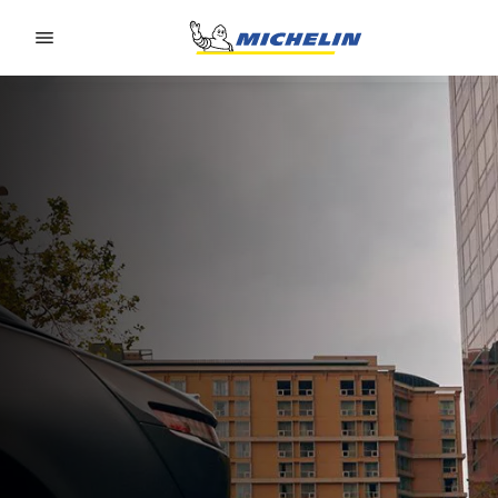
Go to page content
Go to page navigation