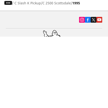
/
C Slash K Pickup
C 2500 Scottsdale
1995
SUV, kamyonet ve otomobil lastiiği bul
Michelin lastik bayileri
Yardım
Blog