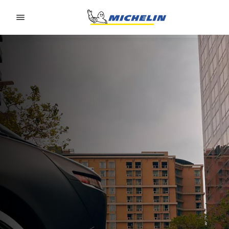
Go to page content
Go to page navigation