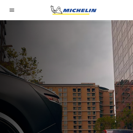
Go to page content
Go to page navigation