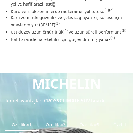
yol ve hafif arazi lastiği
(1)
(2)
Kuru ve ıslak zeminlerde mükemmel yol tutuşu
Karlı zeminde güvenlik ve çekiş sağlayan kış sürüşü için
(3)
onaylanmıştır (3PMSF)
(4)
(5)
Üst düzey uzun ömürlülük
ve uzun süreli performans
(6)
Hafif arazide hareketlilik için güçlendirilmiş yanak
MICHELIN
Temel avantajları
CROSSCLIMATE SUV lastik
Özellik #1
Özellik #2
Özellik #3
Özellik #4