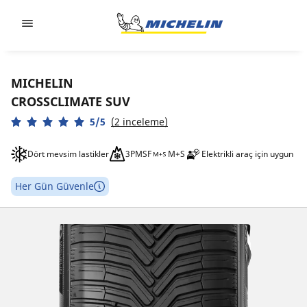
Go to page content
Go to page navigation
MICHELIN
CROSSCLIMATE SUV
5/5
(2 inceleme)
Dört mevsim lastikler
3PMSF
M+S
Elektrikli araç için uygun
Her Gün Güvenle