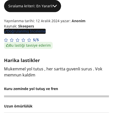
Sıralama kriteri: En Yararlı
Yayınlanma tarihi: 12 Aralık 2024
yazar:
Anonim
Kaynak:
Skeepers
Doğrulanmış İnceleme
5/5
Bu lastiği tavsiye ederim
Harika lastikler
Mukemmel yol tutus , her sartta guvenli surus . Vok
memnun kaldim
Kuru zeminde yol tutuş ve fren
5
Uzun ömürlülük