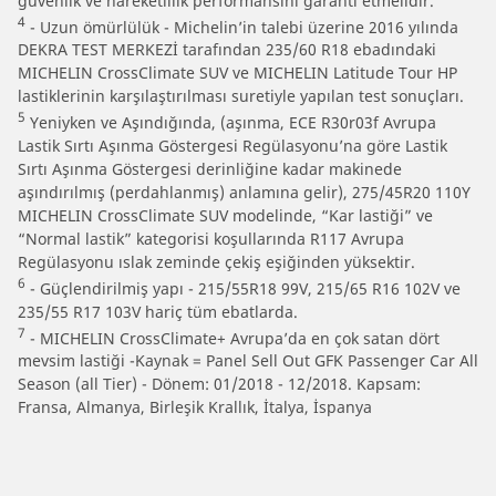
güvenlik ve hareketlilik performansını garanti etmelidir.
4
- Uzun ömürlülük - Michelin’in talebi üzerine 2016 yılında
DEKRA TEST MERKEZİ tarafından 235/60 R18 ebadındaki
MICHELIN CrossClimate SUV ve MICHELIN Latitude Tour HP
lastiklerinin karşılaştırılması suretiyle yapılan test sonuçları.
5
Yeniyken ve Aşındığında, (aşınma, ECE R30r03f Avrupa
Lastik Sırtı Aşınma Göstergesi Regülasyonu’na göre Lastik
Sırtı Aşınma Göstergesi derinliğine kadar makinede
aşındırılmış (perdahlanmış) anlamına gelir), 275/45R20 110Y
MICHELIN CrossClimate SUV modelinde, “Kar lastiği” ve
“Normal lastik” kategorisi koşullarında R117 Avrupa
Regülasyonu ıslak zeminde çekiş eşiğinden yüksektir.
6
- Güçlendirilmiş yapı - 215/55R18 99V, 215/65 R16 102V ve
235/55 R17 103V hariç tüm ebatlarda.
7
- MICHELIN CrossClimate+ Avrupa’da en çok satan dört
mevsim lastiği -Kaynak = Panel Sell Out GFK Passenger Car All
Season (all Tier) - Dönem: 01/2018 - 12/2018. Kapsam:
Fransa, Almanya, Birleşik Krallık, İtalya, İspanya