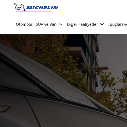
Go to page content
Go to page navigation
Otomobil, SUV ve Van
Diğer Faaliyetler
İpuçları v