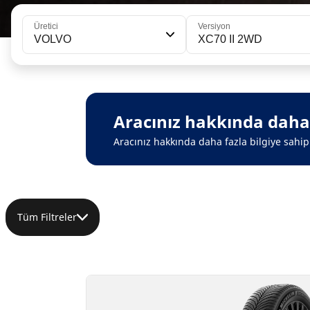
Üretici
Versiyon
VOLVO
XC70 II 2WD
Aracınız hakkında daha f
Aracınız hakkında daha fazla bilgiye sahip 
Tüm Filtreler