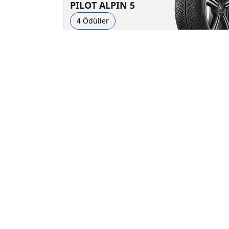
PILOT ALPIN 5
4 Ödüller
Kış lastikleri
3PMSF
M+S
Elektrikli araç için uygun
Performans
Yol kontrolü zorlu kış koşullarına dayanaca
şekilde yapıldı.
Ebat bul
Ayrıntılar