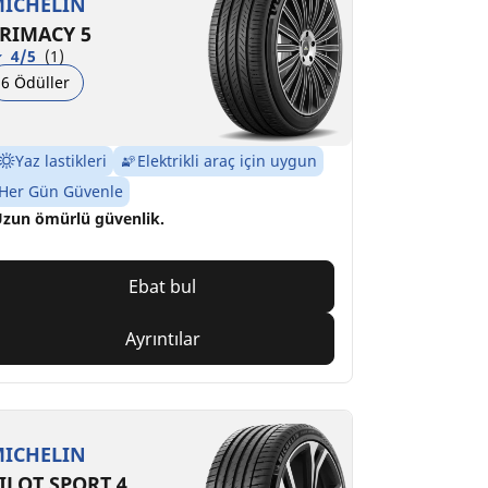
ICHELIN
RIMACY 5
4/5
(1)
6 Ödüller
Yaz lastikleri
Elektrikli araç için uygun
Her Gün Güvenle
zun ömürlü güvenlik.
Ebat bul
Ayrıntılar
ICHELIN
ILOT SPORT 4