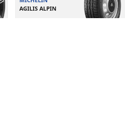
AGILIS ALPIN
Kış lastikleri
3PMSF
Ice Grip
M+S
Elektrikli araç için uygun
k
Her Gün Güvenle
Yapılandırma
MICHELIN Agilis Alpin: Sert kış koşullarının
işinizi aksatmasına izin vermeyin.
Ebat bul
Ayrıntılar