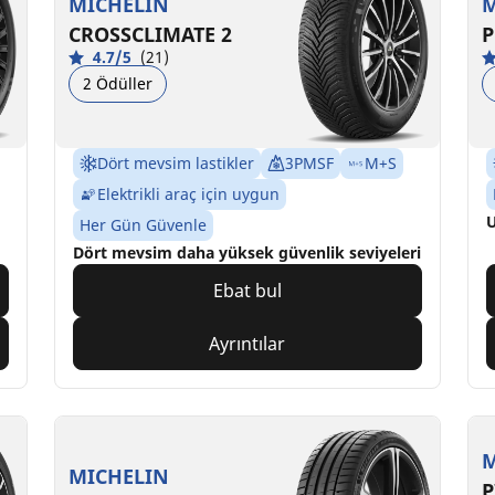
MICHELIN
M
CROSSCLIMATE 2
P
4.7/5
(21)
2 Ödüller
Dört mevsim lastikler
3PMSF
M+S
Elektrikli araç için uygun
U
Her Gün Güvenle
Dört mevsim daha yüksek güvenlik seviyeleri
Ebat bul
Ayrıntılar
M
MICHELIN
P