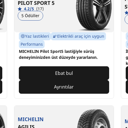
PILOT SPORT 5
S
4.2/5
(17)
5 Ödüller
Yaz lastikleri
Elektrikli araç için uygun
Performans
MICHELIN Pilot Sport5 lastiğiyle sürüş
İ
deneyiminizden üst düzeyde yararlanın.
g
k
Ebat bul
Ayrıntılar
MICHELIN
M
AGILIS