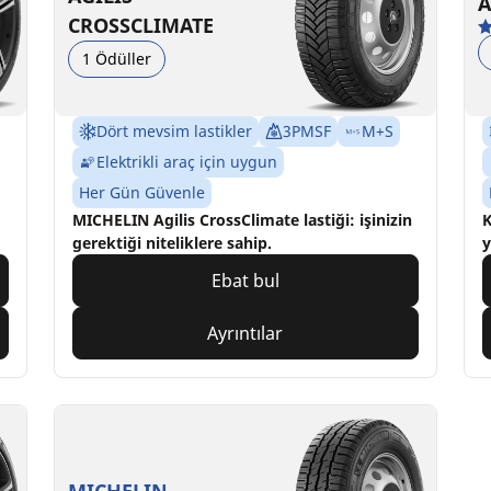
A
CROSSCLIMATE
1 Ödüller
Dört mevsim lastikler
3PMSF
M+S
Elektrikli araç için uygun
Her Gün Güvenle
MICHELIN Agilis CrossClimate lastiği: işinizin
K
gerektiği niteliklere sahip.
y
Ebat bul
Ayrıntılar
MICHELIN