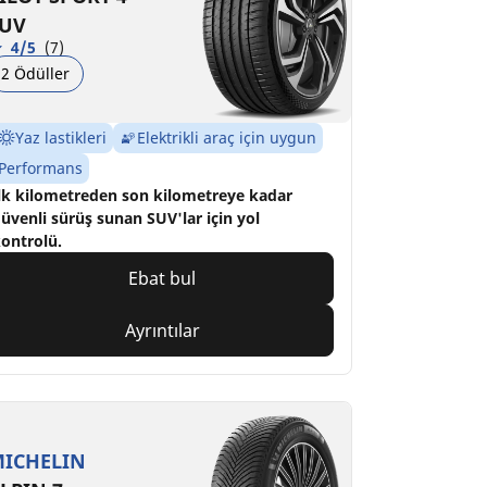
UV
4/5
(7)
2 Ödüller
Yaz lastikleri
Elektrikli araç için uygun
Performans
lk kilometreden son kilometreye kadar
üvenli sürüş sunan SUV'lar için yol
ontrolü.
Ebat bul
Ayrıntılar
ICHELIN