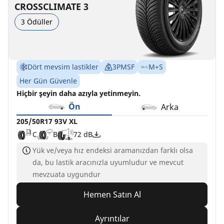
CROSSCLIMATE 3
3 Ödüller
Dört mevsim lastikler
3PMSF
M+S
Her Gün Güvenle
Hiçbir şeyin daha azıyla yetinmeyin.
Ön
Arka
205/50R17 93V XL
C
B
72 dB
Yük ve/veya hız endeksi aramanızdan farklı olsa
da, bu lastik aracınızla uyumludur ve mevcut
mevzuata uygundur
Hemen Satın Al
Ayrıntılar