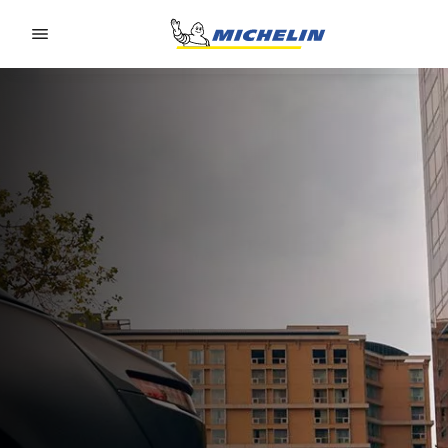
Go to page content
Go to page navigation