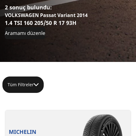
2 sonuç bulundu:
VOLKSWAGEN Passat Variant 2014
1.4 TSI 160 205/50 R 17 93H
Aramamı düzenle
Tüm Filtreler
205/50R17
205/50R17
93V
93V
XL
XL
MICHELIN
C
C
B
B
72 dB
71 dB