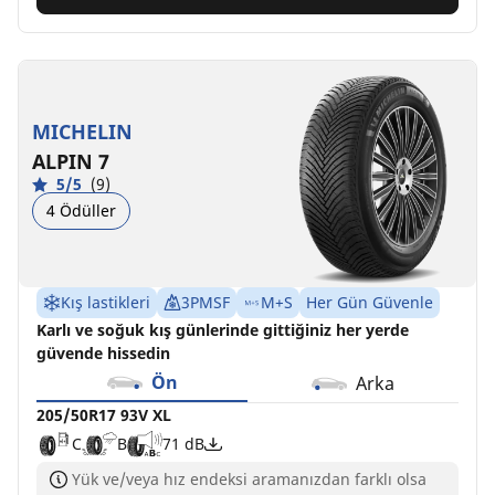
MICHELIN
ALPIN 7
5/5
(9)
4 Ödüller
Kış lastikleri
3PMSF
M+S
Her Gün Güvenle
Karlı ve soğuk kış günlerinde gittiğiniz her yerde
güvende hissedin
Ön
Arka
205/50R17 93V XL
C
B
71 dB
Yük ve/veya hız endeksi aramanızdan farklı olsa