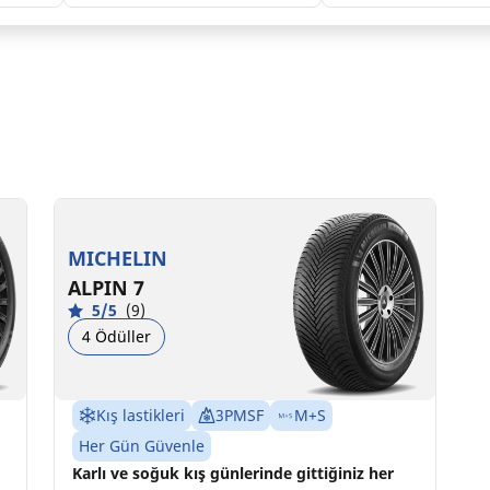
205/50R17 93V XL
C
B
71 dB
MICHELIN
ALPIN 7
5/5
(9)
4 Ödüller
Kış lastikleri
3PMSF
M+S
Her Gün Güvenle
Karlı ve soğuk kış günlerinde gittiğiniz her