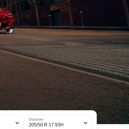
Donanım
205/50 R 17 93H