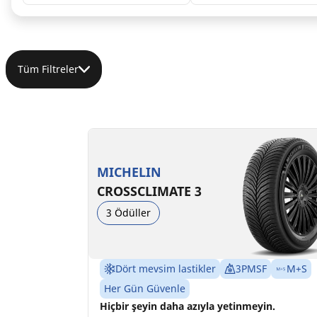
Tüm Filtreler
205/50R17 93V XL
C
B
72 dB
MICHELIN
CROSSCLIMATE 3
3 Ödüller
Dört mevsim lastikler
3PMSF
M+S
Her Gün Güvenle
Hiçbir şeyin daha azıyla yetinmeyin.