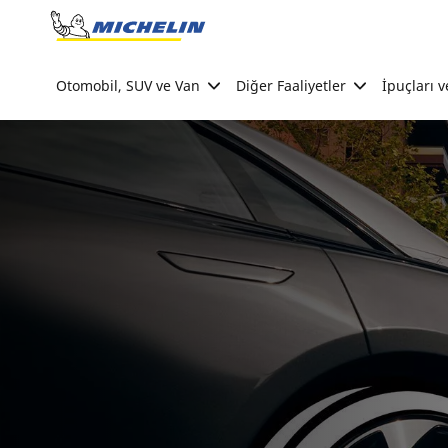
Go to page content
Go to page navigation
Otomobil, SUV ve Van
Diğer Faaliyetler
İpuçları v