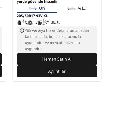
yerde güvende hissedin
Ön
Arka
205/50R17 93V XL
C
B
71 dB
Yük ve/veya hız endeksi aramanızdan
farklı olsa da, bu lastik aracınızla
uyumludur ve mevcut mevzuata
uygundur
Hemen Satın Al
Ayrıntılar