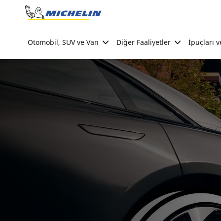
Go to page content
Go to page navigation
Otomobil, SUV ve Van
Diğer Faaliyetler
İpuçları v