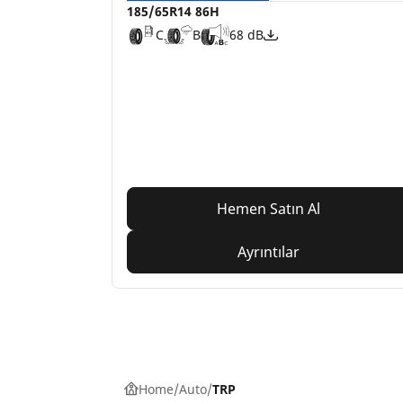
185/65R14 86H
C
B
68 dB
Hemen Satın Al
Ayrıntılar
Home
Auto
TRP