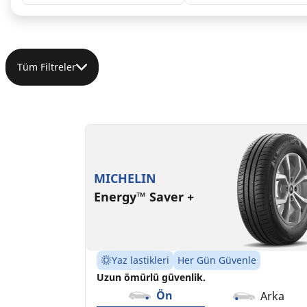
Tüm Filtreler
185/65R14 86H
C
B
68 dB
MICHELIN
Energy™ Saver +
Yaz lastikleri
Her Gün Güvenle
Uzun ömürlü güvenlik.
Ön
Arka