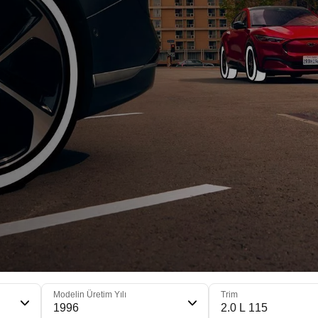
Modelin Üretim Yılı
Trim
1996
2.0 L 115