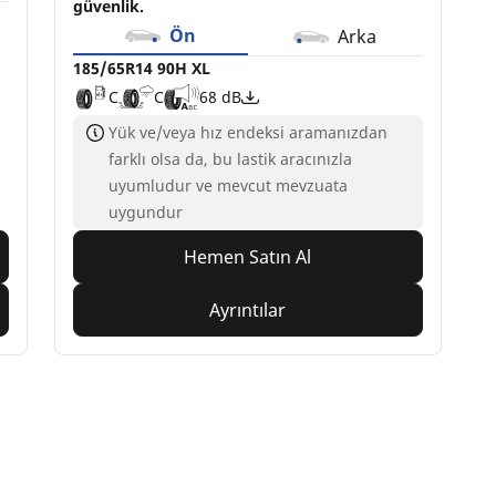
güvenlik.
Ön
Arka
185/65R14 90H XL
C
C
68 dB
Yük ve/veya hız endeksi aramanızdan
farklı olsa da, bu lastik aracınızla
uyumludur ve mevcut mevzuata
uygundur
Hemen Satın Al
Ayrıntılar