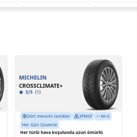
185/65R14 90H XL
C
C
68 dB
MICHELIN
CROSSCLIMATE+
5/5
(1)
Dört mevsim lastikler
3PMSF
M+S
Her Gün Güvenle
Her türlü hava koşulunda uzun ömürlü