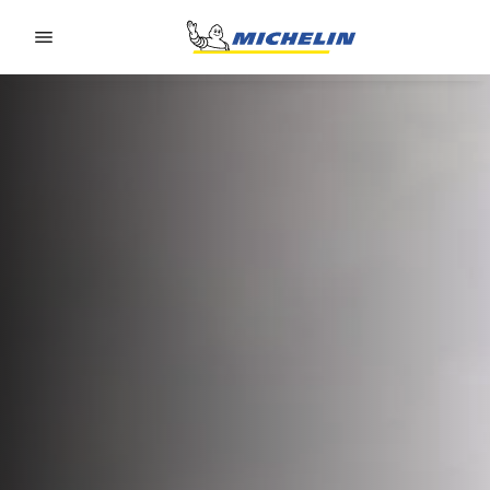
Go to page content
Go to page navigation