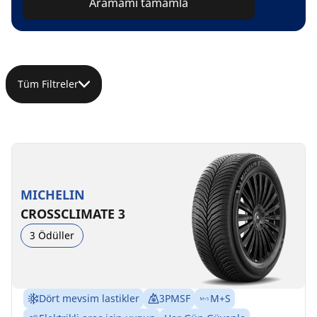
Aramamı tamamla
Tüm Filtreler
MICHELIN
CROSSCLIMATE 3
3 Ödüller
Dört mevsim lastikler
3PMSF
M+S