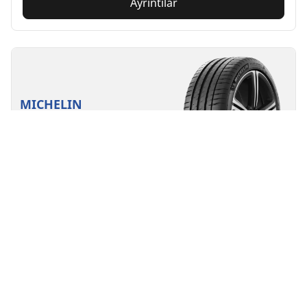
Ayrıntılar
MICHELIN
PILOT SPORT 4
4.8/5
(14)
Yaz lastikleri
Elektrikli araç için uygun
Performans
Uzun ömürlü yol hakimiyeti.
Ebat bul
Ayrıntılar