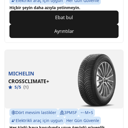
Elektrikli araç için uygun
Her Gün Güvenle
Hiçbir şeyin daha azıyla yetinmeyin.
Ebat bul
Ayrıntılar
MICHELIN
CROSSCLIMATE+
5/5
(1)
Dört mevsim lastikler
3PMSF
M+S
Elektrikli araç için uygun
Her Gün Güvenle
Her türlü hava koşulunda uzun ömürlü güvenlik.