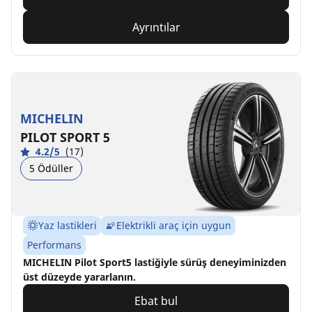
Ayrıntılar
MICHELIN
PILOT SPORT 5
4.2/5
(17)
5 Ödüller
Yaz lastikleri
Elektrikli araç için uygun
Performans
MICHELIN Pilot Sport5 lastiğiyle sürüş deneyiminizden
üst düzeyde yararlanın.
Ebat bul