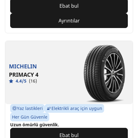
Ebat bul
Ayrıntılar
MICHELIN
PRIMACY 4
4.4/5
(16)
Yaz lastikleri
Elektrikli araç için uygun
Her Gün Güvenle
Uzun ömürlü güvenlik.
Ebat bul