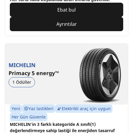
Ebat bul
Ayrıntılar
MICHELIN
Primacy 5 energy™
1 Ödüller
Yeni
Yaz lastikleri
Elektrikli araç için uygun
Her Gün Güvenle
MICHELIN'in 3 farklı kategoride A sınıfı(1)
değerlendirmeye sahip lastiği ile enerjiden tasarruf