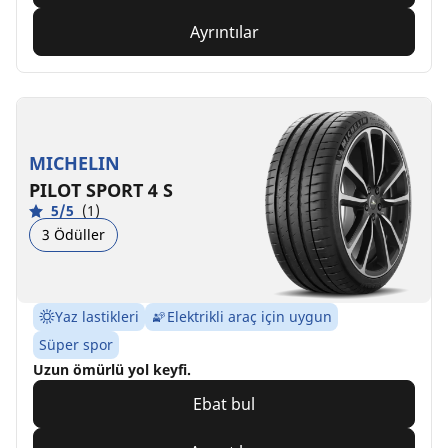
Ayrıntılar
MICHELIN
PILOT SPORT 4 S
5/5
(1)
3 Ödüller
Yaz lastikleri
Elektrikli araç için uygun
Süper spor
Uzun ömürlü yol keyfi.
Ebat bul