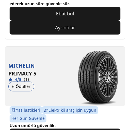
ederek uzun süre güvenle sür.
Ebat bul
Ayrıntılar
MICHELIN
PRIMACY 5
4/5
(1)
6 Ödüller
Yaz lastikleri
Elektrikli araç için uygun
Her Gün Güvenle
Uzun ömürlü güvenlik.