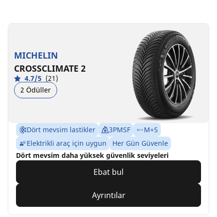
MICHELIN
CROSSCLIMATE 2
4.7/5
(21)
2 Ödüller
Dört mevsim lastikler
3PMSF
M+S
Elektrikli araç için uygun
Her Gün Güvenle
Dört mevsim daha yüksek güvenlik seviyeleri
Ebat bul
Ayrıntılar