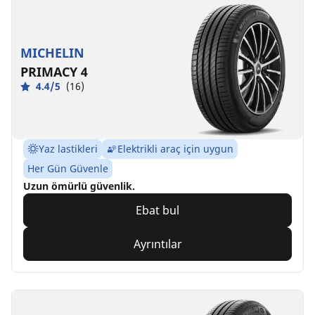
MICHELIN
PRIMACY 4
4.4/5
(16)
Yaz lastikleri
Elektrikli araç için uygun
Her Gün Güvenle
Uzun ömürlü güvenlik.
Ebat bul
Ayrıntılar