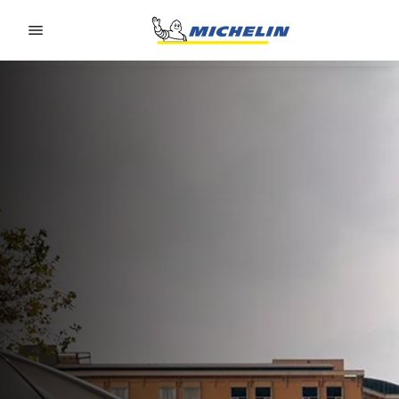
Go to page content
Go to page navigation