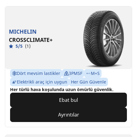
MICHELIN
CROSSCLIMATE+
5/5
(1)
Dört mevsim lastikler
3PMSF
M+S
Elektrikli araç için uygun
Her Gün Güvenle
Her türlü hava koşulunda uzun ömürlü güvenlik.
Ebat bul
Ayrıntılar