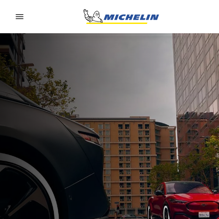
Go to page content
Go to page navigation