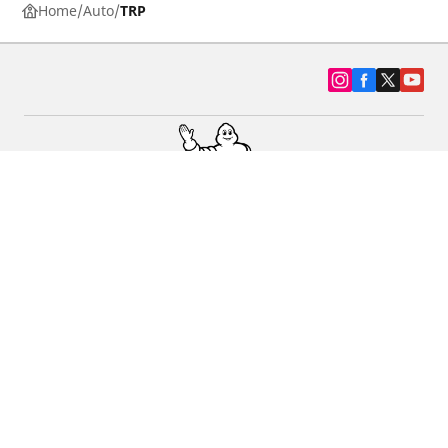
Home
Auto
TRP
SUV, kamyonet ve otomobil lastiiği bul
Michelin lastik bayileri
Yardım
Blog