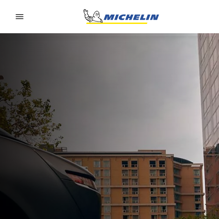
Go to page content
Go to page navigation