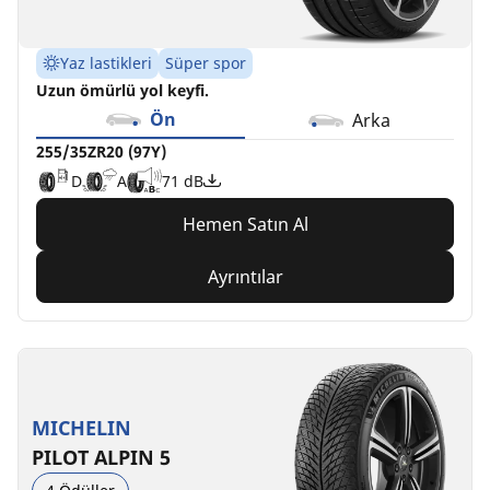
Yaz lastikleri
Süper spor
Uzun ömürlü yol keyfi.
Ön
Arka
255/35ZR20 (97Y)
D
A
71 dB
Hemen Satın Al
Ayrıntılar
MICHELIN
PILOT ALPIN 5