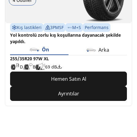
4 Ödüller
Kış lastikleri
3PMSF
M+S
Performans
Yol kontrolü zorlu kış koşullarına dayanacak şekilde
yapıldı.
Ön
Arka
255/35R20 97W XL
D
B
69 dB
Hemen Satın Al
Ayrıntılar