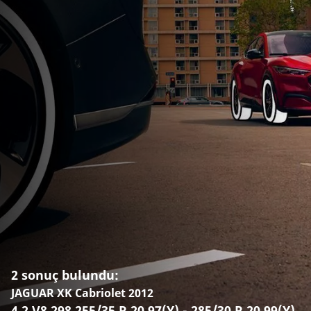
2 sonuç bulundu:
JAGUAR XK Cabriolet 2012
4.2 V8 298 255/35 R 20 97(Y) - 285/30 R 20 99(Y)