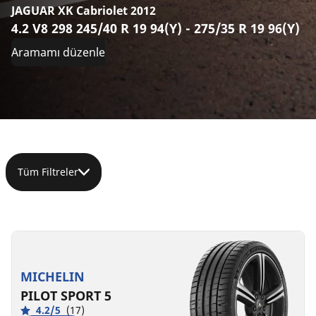
JAGUAR XK Cabriolet 2012
4.2 V8 298 245/40 R 19 94(Y) - 275/35 R 19 96(Y)
Aramamı düzenle
Tüm Filtreler
275/35ZR19
275/35R19
(100Y)
100W
XL
XL
MICHELIN
C
D
A
B
72 dB
70 dB
PILOT SPORT 5
4.2/5
(17)