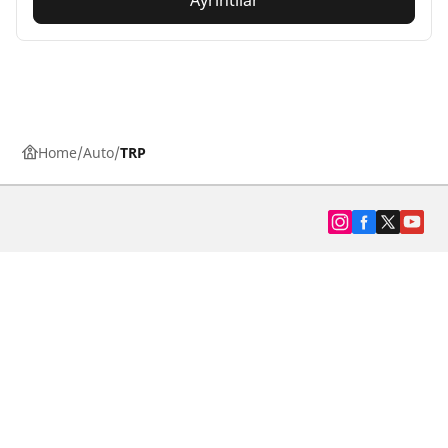
Home
Auto
TRP
SUV, kamyonet ve otomobil lastiiği bul