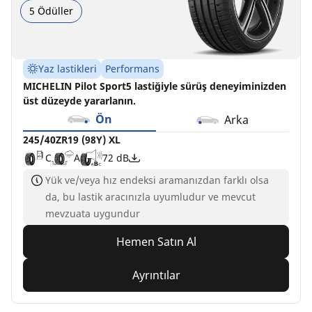
5 Ödüller
Yaz lastikleri
Performans
MICHELIN Pilot Sport5 lastiğiyle sürüş deneyiminizden
üst düzeyde yararlanın.
Ön
Arka
245/40ZR19 (98Y) XL
C
A
72 dB
Yük ve/veya hız endeksi aramanızdan farklı olsa
da, bu lastik aracınızla uyumludur ve mevcut
mevzuata uygundur
Hemen Satın Al
Ayrıntılar