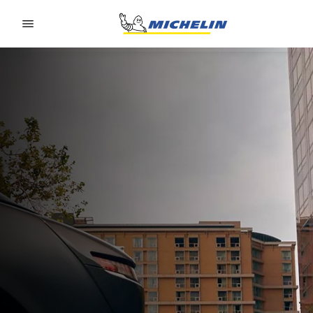
Go to page content
Go to page navigation