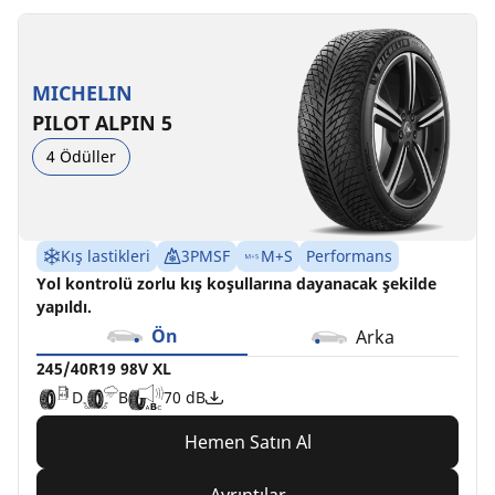
MICHELIN
PILOT ALPIN 5
4 Ödüller
Kış lastikleri
3PMSF
M+S
Performans
Yol kontrolü zorlu kış koşullarına dayanacak şekilde
yapıldı.
Ön
Arka
245/40R19 98V XL
D
B
70 dB
Hemen Satın Al
Ayrıntılar