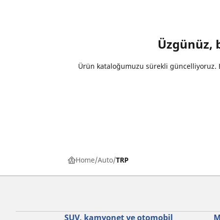
Üzgünüz, be
Ürün kataloğumuzu sürekli güncelliyoruz. B
Home
Auto
TRP
SUV, kamyonet ve otomobil
M