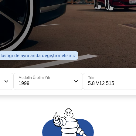
 lastiği de aynı anda değiştirmelisiniz
Modelin Üretim Yılı
Trim
1999
5.8 V12 515