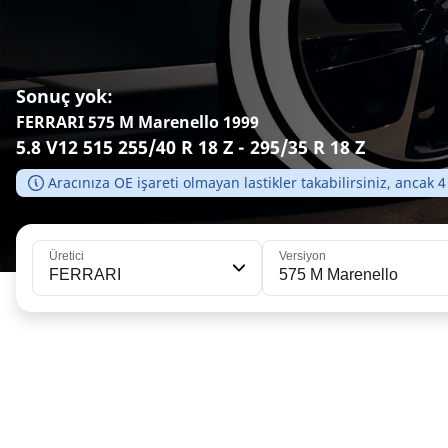
Sonuç yok:
FERRARI 575 M Marenello 1999
5.8 V12 515 255/40 R 18 Z - 295/35 R 18 Z
Aracınıza OE işareti olmayan lastikler takabilirsiniz, ancak 4
Üretici
Versiyon
FERRARI
575 M Marenello