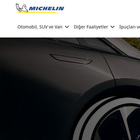
Go to page content
Go to page navigation
Otomobil, SUV ve Van
Diğer Faaliyetler
İpuçları v