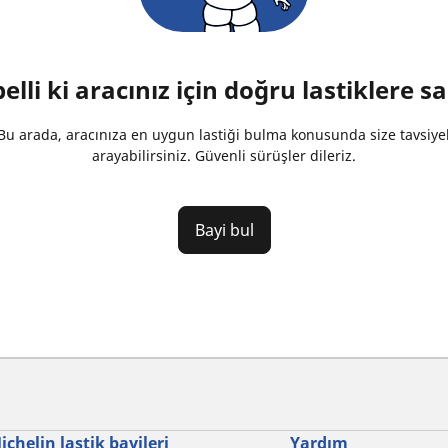
lli ki aracınız için doğru lastiklere sa
u arada, aracınıza en uygun lastiği bulma konusunda size tavsiyel
arayabilirsiniz. Güvenli sürüşler dileriz.
Bayi bul
ichelin lastik bayileri
Yardım